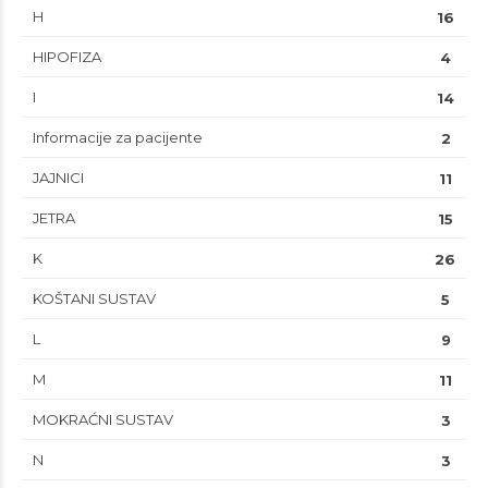
H
16
HIPOFIZA
4
I
14
Informacije za pacijente
2
JAJNICI
11
JETRA
15
K
26
KOŠTANI SUSTAV
5
L
9
M
11
MOKRAĆNI SUSTAV
3
N
3