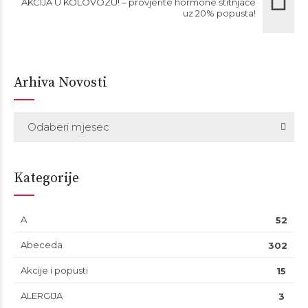
AKCIJA U KOLOVOZU! – provjerite hormone štitnjače
uz 20% popusta!
Arhiva Novosti
Odaberi mjesec
Kategorije
A
52
Abeceda
302
Akcije i popusti
15
ALERGIJA
3