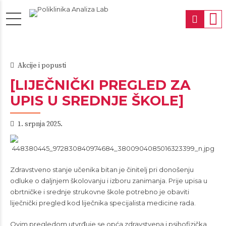
Akcije i popusti
[LIJEČNIČKI PREGLED ZA
UPIS U SREDNJE ŠKOLE]
1. srpnja 2025.
Zdravstveno stanje učenika bitan je činitelj pri donošenju
odluke o daljnjem školovanju i izboru zanimanja. Prije upisa u
obrtničke i srednje strukovne škole potrebno je obaviti
liječnički pregled kod liječnika specijalista medicine rada.
Ovim pregledom utvrđuje se opća zdravstvena i psihofizička