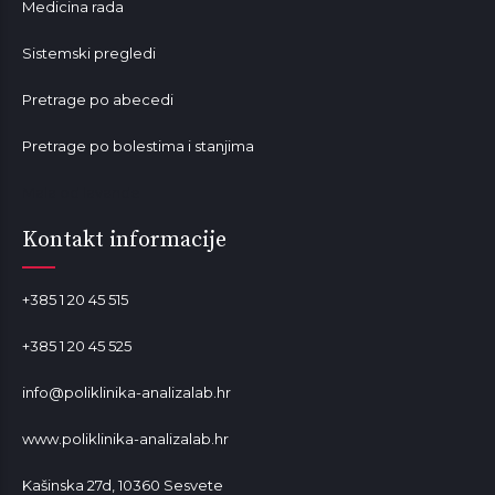
Medicina rada
Sistemski pregledi
Pretrage po abecedi
Pretrage po bolestima i stanjima
Mala od lavande
Kontakt informacije
+385 1 20 45 515
+385 1 20 45 525
info@poliklinika-analizalab.hr
www.poliklinika-analizalab.hr
Kašinska 27d, 10360 Sesvete