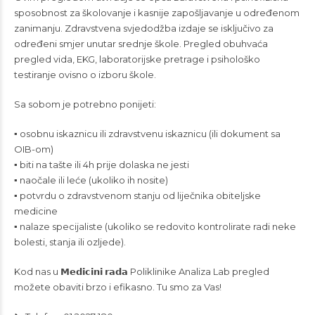
sposobnost za školovanje i kasnije zapošljavanje u određenom
zanimanju. Zdravstvena svjedodžba izdaje se isključivo za
određeni smjer unutar srednje škole. Pregled obuhvaća
pregled vida, EKG, laboratorijske pretrage i psihološko
testiranje ovisno o izboru škole.
Sa sobom je potrebno ponijeti:
▪️ osobnu iskaznicu ili zdravstvenu iskaznicu (ili dokument sa
OIB-om)
▪️ biti na tašte ili 4h prije dolaska ne jesti
▪️ naočale ili leće (ukoliko ih nosite)
▪️ potvrdu o zdravstvenom stanju od liječnika obiteljske
medicine
▪️ nalaze specijaliste (ukoliko se redovito kontrolirate radi neke
bolesti, stanja ili ozljede).
Kod nas u 𝗠𝗲𝗱𝗶𝗰𝗶𝗻𝗶 𝗿𝗮𝗱𝗮 Poliklinike Analiza Lab pregled
možete obaviti brzo i efikasno. Tu smo za Vas!