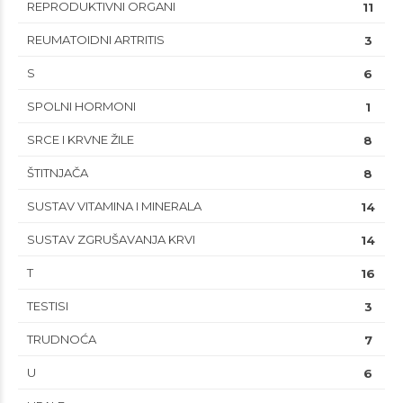
REPRODUKTIVNI ORGANI
11
REUMATOIDNI ARTRITIS
3
S
6
SPOLNI HORMONI
1
SRCE I KRVNE ŽILE
8
ŠTITNJAČA
8
SUSTAV VITAMINA I MINERALA
14
SUSTAV ZGRUŠAVANJA KRVI
14
T
16
TESTISI
3
TRUDNOĆA
7
U
6