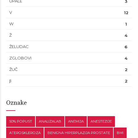
UPALE
3
V
12
W
1
Ž
4
ŽELUDAC
6
ZGLOBOVI
4
ŽUČ
2
β
2
Oznake
50% POPUST
ANALIZALAB
ANEMIJA
ANESTEZIJE
ATEROSKLEROZA
BENIGNA HIPERPLAZIJA PROSTATE
BMI