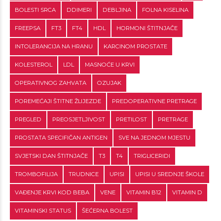
BOLESTI SRCA
DDIMERI
DEBLJINA
FOLNA KISELINA
FREEPSA
FT3
FT4
HDL
HORMONI ŠTITNJAČE
INTOLERANCIJA NA HRANU
KARCINOM PROSTATE
KOLESTEROL
LDL
MASNOĆE U KRVI
OPERATIVNOG ZAHVATA
OZUJAK
POREMEĆAJI ŠTITNE ŽLIJEZDE
PREDOPERATIVNE PRETRAGE
PREGLED
PREOSJETLJIVOST
PRETILOST
PRETRAGE
PROSTATA SPECIFIČAN ANTIGEN
SVE NA JEDNOM MJESTU
SVJETSKI DAN ŠTITNJAČE
T3
T4
TRIGLICERIDI
TROMBOFILIJA
TRUDNICE
UPISI
UPISI U SREDNJE ŠKOLE
VAĐENJE KRVI KOD BEBA
VENE
VITAMIN B12
VITAMIN D
VITAMINSKI STATUS
ŠEĆERNA BOLEST