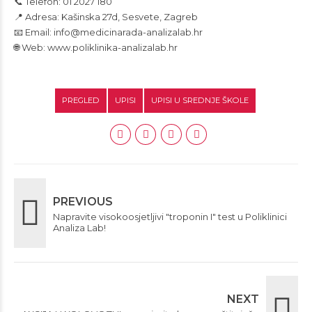
📞 Telefon: 01 2027 180
📍 Adresa: Kašinska 27d, Sesvete, Zagreb
📧 Email: info@medicinarada-analizalab.hr
🌐 Web: www.poliklinika-analizalab.hr
PREGLED
UPISI
UPISI U SREDNJE ŠKOLE
PREVIOUS
Napravite visokoosjetljivi "troponin I" test u Poliklinici
Analiza Lab!
NEXT