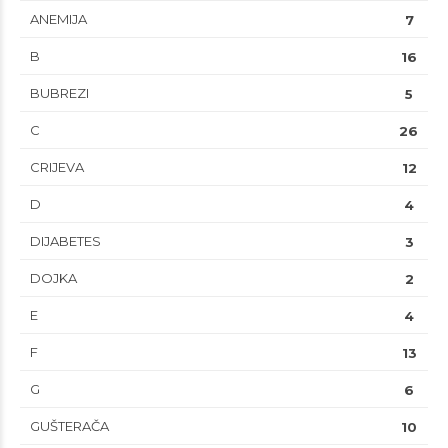
ANEMIJA
7
B
16
BUBREZI
5
C
26
CRIJEVA
12
D
4
DIJABETES
3
DOJKA
2
E
4
F
13
G
6
GUŠTERAČA
10