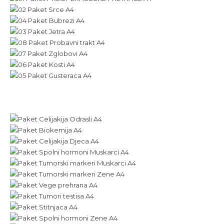
Pronađite optimalni zdravstveni pregled po pristupačnim
cijenama i brinite o svom zdravlju na najbolji način.