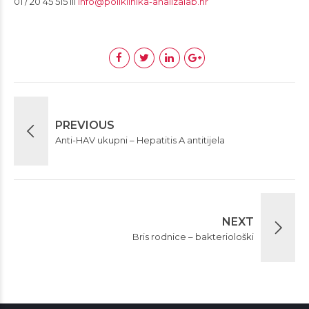
01 / 20 45 515 ili
info@poliklinika-analizalab.hr
PREVIOUS
Anti-HAV ukupni – Hepatitis A antitijela
NEXT
Bris rodnice – bakteriološki