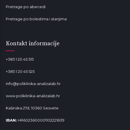
Pretrage po abecedi
Pretrage po bolestima i stanjima
Mala od lavande
Kontakt informacije
+385 1 20 45 515
+385 1 20 45 525
info@poliklinika-analizalab.hr
www.poliklinika-analizalab.hr
Kašinska 27d, 10360 Sesvete
IBAN:
HR6023600001102221639