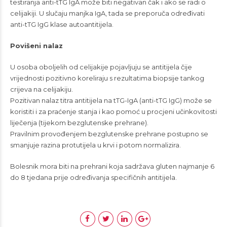
testiranja anti-tTG IgA može biti negativan čak i ako se radi o
celijakiji. U slučaju manjka IgA, tada se preporuča određivati
anti-tTG IgG klase autoantitijela.
Povišeni nalaz
U osoba oboljelih od celijakije pojavljuju se antitijela čije
vrijednosti pozitivno koreliraju s rezultatima biopsije tankog
crijeva na celijakiju.
Pozitivan nalaz titra antitijela na tTG-IgA (anti-tTG IgG) može se
koristiti i za praćenje stanja i kao pomoć u procjeni učinkovitosti
liječenja (tijekom bezglutenske prehrane).
Pravilnim provođenjem bezglutenske prehrane postupno se
smanjuje razina protutijela u krvi i potom normalizira.
Bolesnik mora biti na prehrani koja sadržava gluten najmanje 6
do 8 tjedana prije određivanja specifičnih antitijela.