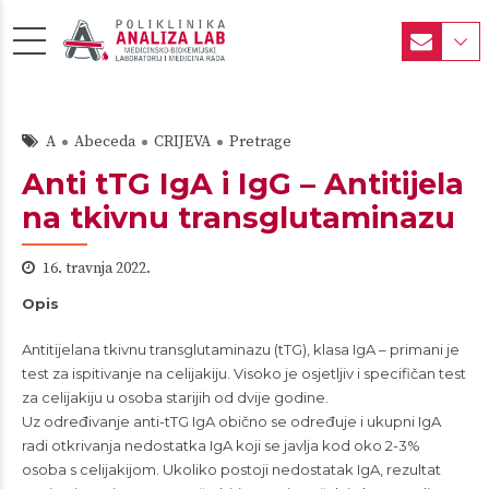
A
Abeceda
CRIJEVA
Pretrage
Anti tTG IgA i IgG – Antitijela
na tkivnu transglutaminazu
16. travnja 2022.
Opis
Antitijelana tkivnu transglutaminazu (tTG), klasa IgA – primani je
test za ispitivanje na celijakiju. Visoko je osjetljiv i specifičan test
za celijakiju u osoba starijih od dvije godine.
Uz određivanje anti-tTG IgA obično se određuje i ukupni IgA
radi otkrivanja nedostatka IgA koji se javlja kod oko 2-3%
osoba s celijakijom. Ukoliko postoji nedostatak IgA, rezultat