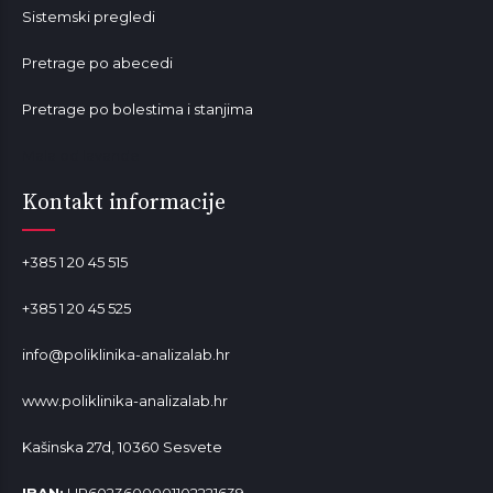
Sistemski pregledi
Pretrage po abecedi
Pretrage po bolestima i stanjima
Mala od lavande
Kontakt informacije
+385 1 20 45 515
+385 1 20 45 525
info@poliklinika-analizalab.hr
www.poliklinika-analizalab.hr
Kašinska 27d, 10360 Sesvete