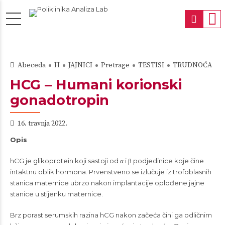
Abeceda
H
JAJNICI
Pretrage
TESTISI
TRUDNOĆA
HCG – Humani korionski
gonadotropin
16. travnja 2022.
Opis
hCG je glikoprotein koji sastoji od α i β podjedinice koje čine
intaktnu oblik hormona. Prvenstveno se izlučuje iz trofoblasnih
stanica maternice ubrzo nakon implantacije oplođene jajne
stanice u stijenku maternice.
Brz porast serumskih razina hCG nakon začeća čini ga odličnim