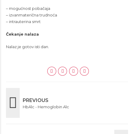
– mogućnost pobačaja
– izvanmaterična trudnoća
– intrauterina smrt
Čekanje nalaza
Nalaz je gotov isti dan.
PREVIOUS
HbA1c - Hemoglobin A1c