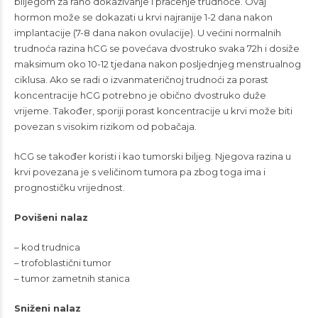
biljegom za rano dokazivanje i praćenje trudnoće. Ovaj
hormon može se dokazati u krvi najranije 1-2 dana nakon
implantacije (7-8 dana nakon ovulacije). U većini normalnih
trudnoća razina hCG se povećava dvostruko svaka 72h i dosiže
maksimum oko 10-12 tjedana nakon posljednjeg menstrualnog
ciklusa. Ako se radi o izvanmateričnoj trudnoći za porast
koncentracije hCG potrebno je obično dvostruko duže
vrijeme. Također, sporiji porast koncentracije u krvi može biti
povezan s visokim rizikom od pobačaja.
hCG se također koristi i kao tumorski biljeg. Njegova razina u
krvi povezana je s veličinom tumora pa zbog toga ima i
prognostičku vrijednost.
Povišeni nalaz
– kod trudnica
– trofoblastični tumor
– tumor zametnih stanica
Sniženi nalaz