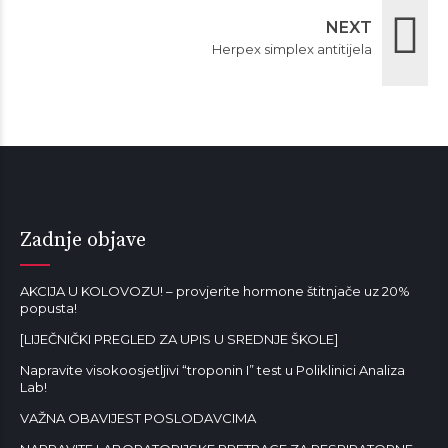
NEXT
Herpex simplex antitijela
Zadnje objave
AKCIJA U KOLOVOZU! – provjerite hormone štitnjače uz 20%
popusta!
[LIJEČNIČKI PREGLED ZA UPIS U SREDNJE ŠKOLE]
Napravite visokoosjetljivi “troponin I” test u Poliklinici Analiza
Lab!
VAŽNA OBAVIJEST POSLODAVCIMA