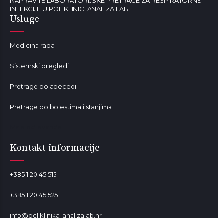
NAPRAVITE LABORATORIJSKE PRETRAGE ZA RESPIRATORNE
INFEKCIJE U POLIKLINICI ANALIZA LAB!
Usluge
Medicina rada
Sistemski pregledi
Pretrage po abecedi
Pretrage po bolestima i stanjima
Mala od lavande
Kontakt informacije
+385 1 20 45 515
+385 1 20 45 525
info@poliklinika-analizalab.hr