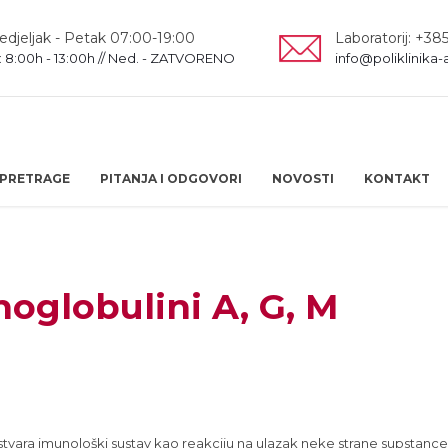
djeljak - Petak 07:00-19:00
Laboratorij: +385
: 8:00h - 13:00h // Ned. - ZATVORENO
info@poliklinika-
PRETRAGE
PITANJA I ODGOVORI
NOVOSTI
KONTAKT
noglobulini A, G, M
 stvara imunološki sustav kao reakciju na ulazak neke strane supstance