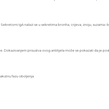
 Sekretorni IgA nalazi se u sekretima bronha, crijeva, znoju, suzama i kol
ije. Dokazivanjem prisustva ovog antitijela može se pokazati da je pos
 akutnu fazu oboljenja.