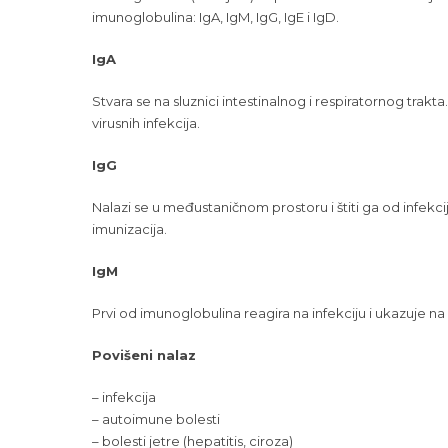
imunoglobulina: IgA, IgM, IgG, IgE i IgD.
IgA
Stvara se na sluznici intestinalnog i respiratornog trakta.
virusnih infekcija.
IgG
Nalazi se u međustaničnom prostoru i štiti ga od infekc
imunizacija.
IgM
Prvi od imunoglobulina reagira na infekciju i ukazuje na
Povišeni nalaz
– infekcija
– autoimune bolesti
– bolesti jetre (hepatitis, ciroza)