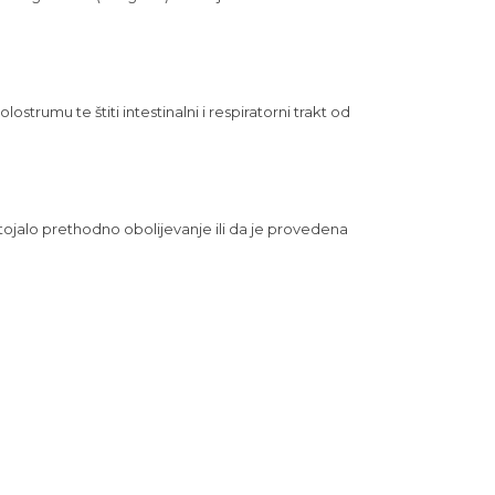
ostrumu te štiti intestinalni i respiratorni trakt od
tojalo prethodno obolijevanje ili da je provedena