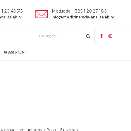
 1 20 45 515
Med.rada: +385 1 20 27 180
analizalab.hr
info@medicinarada-analizalab.hr
AI ASISTENT
 u organizam (antigena). Postoji 5 razreda