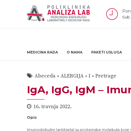
Pone
Sub.
MEDICINA RADA
O NAMA
PAKETI USLUGA
Abeceda
ALERGIJA
I
Pretrage
IgA, IgG, IgM – Imu
16. travnja 2022.
Opis
Imunoglobulini (antitijela) su proteinske molekule koje