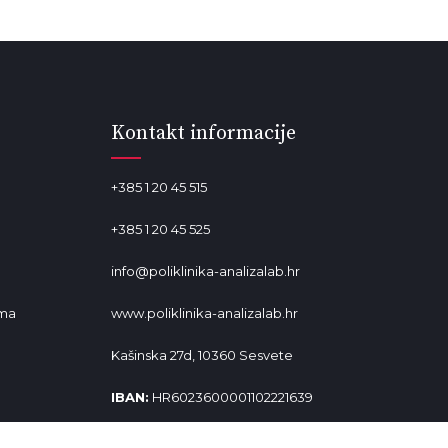
Kontakt informacije
+385 1 20 45 515
+385 1 20 45 525
info@poliklinika-analizalab.hr
ima
www.poliklinika-analizalab.hr
Kašinska 27d, 10360 Sesvete
IBAN:
HR6023600001102221639