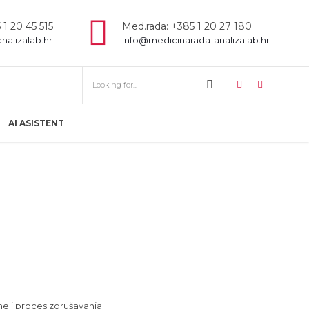
 1 20 45 515
Med.rada: +385 1 20 27 180
analizalab.hr
info@medicinarada-analizalab.hr
AI ASISTENT
me i proces zgrušavanja.