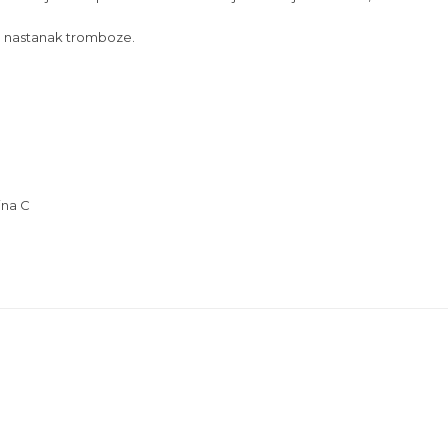
a nastanak tromboze.
ina C