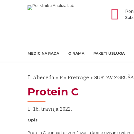
Pone
Sub.
MEDICINA RADA
O NAMA
PAKETI USLUGA
Abeceda
P
Pretrage
SUSTAV ZGRUŠA
Protein C
16. travnja 2022.
Opis
Protein C je inhibitor zgrušavanja koji je ovisan o vita