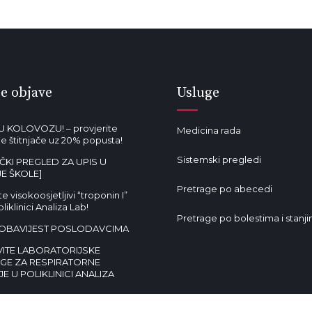
e objave
Usluge
U KOLOVOZU! – provjerite
Medicina rada
 štitnjače uz 20% popusta!
Sistemski pregledi
IČKI PREGLED ZA UPIS U
E ŠKOLE]
Pretrage po abecedi
e visokoosjetljivi “troponin I”
oliklinici Analiza Lab!
Pretrage po bolestima i stanj
OBAVIJEST POSLODAVCIMA
Mala od lavande
ITE LABORATORIJSKE
GE ZA RESPIRATORNE
JE U POLIKLINICI ANALIZA