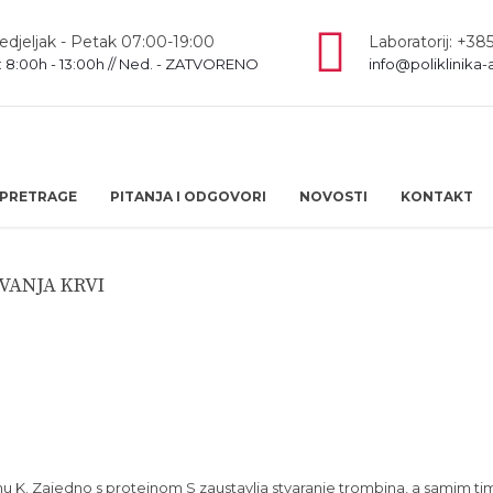
djeljak - Petak 07:00-19:00
Laboratorij: +385
: 8:00h - 13:00h // Ned. - ZATVORENO
info@poliklinika-
PRETRAGE
PITANJA I ODGOVORI
NOVOSTI
KONTAKT
VANJA KRVI
minu K. Zajedno s proteinom S zaustavlja stvaranje trombina, a samim ti