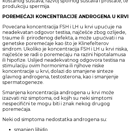
koštanog sustava, razvoj spolnog sustava i prostate, te
produkciju spermija.
POREMEĆAJI KONCENTRACIJE ANDROGENA U KRVI
Povećana koncentracija FSH i LH u krvi upućuje na
neadekvatan odgovor testisa, najčešće zbog ozlijede,
traume ili prirođenog defekta, a može upućivati i na
genetske poremećaje kao što je Klinefelterov
sindrom. Ukoliko je koncentracija FSH i LH u krvi niska,
najčešće se radi o poremećaju na razini hipotalamusa
ili hipofize. Uslijed neadekvatnog odgovora testisa na
stimulaciju ovim hormonima ili njihove niske
koncentracije u krvi, dolazi do smanjene sinteze
glavnog androgena, testosterona, kao i smanjenje
spermatogeneze.
Smanjena koncentracija androgena u krvi može
izazvati niz simptoma, od kojih su neki simptomi
nespecifični te mogu biti i znak nekog drugog
poremećaja.
Neki od simptoma nedostatka androgena su:
smanjen libido