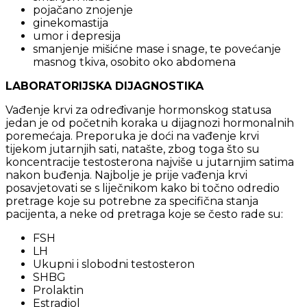
pojačano znojenje
ginekomastija
umor i depresija
smanjenje mišićne mase i snage, te povećanje
masnog tkiva, osobito oko abdomena
LABORATORIJSKA DIJAGNOSTIKA
Vađenje krvi za određivanje hormonskog statusa
jedan je od početnih koraka u dijagnozi hormonalnih
poremećaja. Preporuka je doći na vađenje krvi
tijekom jutarnjih sati, natašte, zbog toga što su
koncentracije testosterona najviše u jutarnjim satima
nakon buđenja. Najbolje je prije vađenja krvi
posavjetovati se s liječnikom kako bi točno odredio
pretrage koje su potrebne za specifična stanja
pacijenta, a neke od pretraga koje se često rade su:
FSH
LH
Ukupni i slobodni testosteron
SHBG
Prolaktin
Estradiol