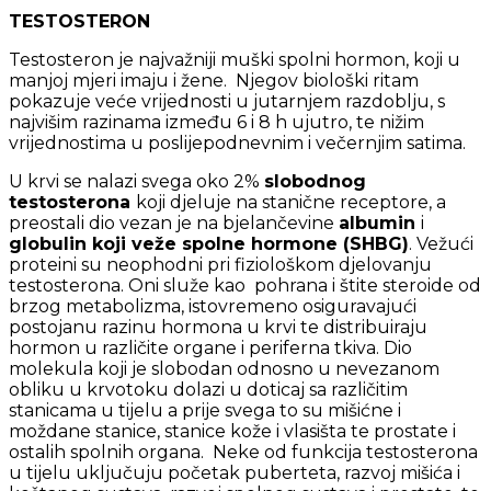
TESTOSTERON
Testosteron je najvažniji muški spolni hormon, koji u
manjoj mjeri imaju i žene. Njegov biološki ritam
pokazuje veće vrijednosti u jutarnjem razdoblju, s
najvišim razinama između 6 i 8 h ujutro, te nižim
vrijednostima u poslijepodnevnim i večernjim satima.
U krvi se nalazi svega oko 2%
slobodnog
testosterona
koji djeluje na stanične receptore, a
preostali dio vezan je na bjelančevine
albumin
i
globulin koji veže spolne hormone (SHBG)
. Vežući
proteini su neophodni pri fiziološkom djelovanju
testosterona. Oni služe kao pohrana i štite steroide od
brzog metabolizma, istovremeno osiguravajući
postojanu razinu hormona u krvi te distribuiraju
hormon u različite organe i periferna tkiva. Dio
molekula koji je slobodan odnosno u nevezanom
obliku u krvotoku dolazi u doticaj sa različitim
stanicama u tijelu a prije svega to su mišićne i
moždane stanice, stanice kože i vlasišta te prostate i
ostalih spolnih organa. Neke od funkcija testosterona
u tijelu uključuju početak puberteta, razvoj mišića i