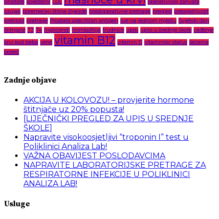
prostate
kolesterol
LDL
operativnog zahvata
ozujak
poremećaji štitne žlijezde
predoperativne pretrage
pregled
preosjetljivost
pretilost
pretrage
Prostata specifičan antigen
sve na jednom mjestu
Svjetski dan
štitnjače
T3
T4
trigliceridi
trombofilija
trudnice
upisi
upisi u srednje škole
vađenje
vitamin B12
krvi kod beba
vene
vitamin D
vitaminski status
šećerna
bolest
Zadnje objave
AKCIJA U KOLOVOZU! – provjerite hormone
štitnjače uz 20% popusta!
[LIJEČNIČKI PREGLED ZA UPIS U SREDNJE
ŠKOLE]
Napravite visokoosjetljivi “troponin I” test u
Poliklinici Analiza Lab!
VAŽNA OBAVIJEST POSLODAVCIMA
NAPRAVITE LABORATORIJSKE PRETRAGE ZA
RESPIRATORNE INFEKCIJE U POLIKLINICI
ANALIZA LAB!
Usluge