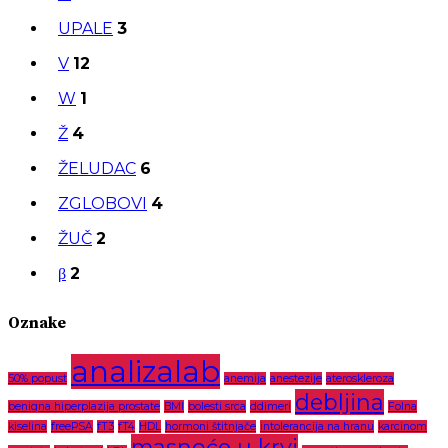
UPALE
3
V
12
W
1
Ž
4
ŽELUDAC
6
ZGLOBOVI
4
ŽUČ
2
β
2
Oznake
analizalab
50% popust
anemija
anestezije
ateroskleroza
debljina
benigna hiperplazija prostate
BMI
bolesti srca
ddimeri
Folna
kiselina
freePSA
fT3
fT4
HDL
hormoni štitnjače
intolerancija na hranu
karcinom
masnoće u krvi