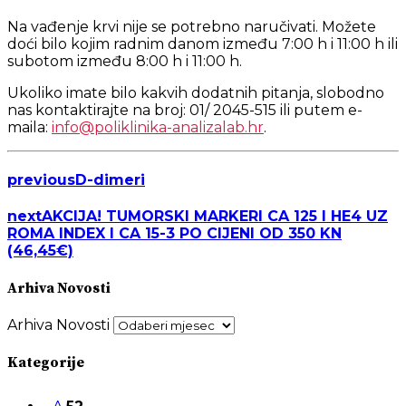
Na vađenje krvi nije se potrebno naručivati. Možete
doći bilo kojim radnim danom između 7:00 h i 11:00 h ili
subotom između 8:00 h i 11:00 h.
Ukoliko imate bilo kakvih dodatnih pitanja, slobodno
nas kontaktirajte na broj: 01/ 2045-515 ili putem e-
maila:
info@poliklinika-analizalab.hr
.
previous
D-dimeri
next
AKCIJA! TUMORSKI MARKERI CA 125 I HE4 UZ
ROMA INDEX I CA 15-3 PO CIJENI OD 350 KN
(46,45€)
Arhiva Novosti
Arhiva Novosti
Kategorije