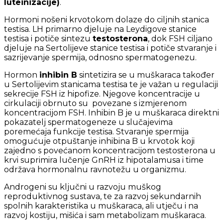
luteinizacije)
.
Hormoni nošeni krvotokom dolaze do ciljnih stanica
testisa. LH primarno djeluje na Leydigove stanice
testisa i potiče sintezu
testosterona
, dok FSH ciljano
djeluje na Sertolijeve stanice testisa i potiče stvaranje i
sazrijevanje spermija, odnosno spermatogenezu.
Hormon
inhibin B
sintetizira se u muškaraca također
u Sertolijevim stanicama testisa te je važan u regulaciji
sekrecije FSH iz hipofize. Njegove koncentracije u
cirkulaciji obrnuto su povezane s izmjerenom
koncentracijom FSH. Inhibin B je u muškaraca direktni
pokazatelj spermatogeneze u slučajevima
poremećaja funkcije testisa. Stvaranje spermija
omogućuje otpuštanje inhibina B u krvotok koji
zajedno s povećanom koncentracijom testosterona u
krvi suprimira lučenje GnRH iz hipotalamusa i time
održava hormonalnu ravnotežu u organizmu.
Androgeni su ključni u razvoju muškog
reproduktivnog sustava, te za razvoj sekundarnih
spolnih karakteristika u muškaraca, ali utječu i na
razvoj kostiju, mišića i sam metabolizam muškaraca.