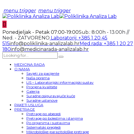
menu trigger
menu trigger
Ponedjeljak - Petak 07:00-19:00
Sub.: 8:00h - 13:00h //
Ned. - ZATVORENO
Laboratorij: +385 1 20 45
515
info@poliklinika-analizalab.hr
Med.rada: +385 1 20 27
180
info@medicinarada-analizalab.hr
MEDICINA RADA
O NAMA
Savjeti za pacijente
Naša oprema
LIS – Laboratorijski informacijski sustav
Procjena kvalitete
Galerija
Suradne osiguravajuće kuće
Suradne ustanove
PAKETI USLUGA
PRETRAGE
Pretrage po abecedi
Pretrage po bolestima i stanjima
Po organima i sustavima
Sistematski pregledi
Mikrobiloške-parazitološke pretrage