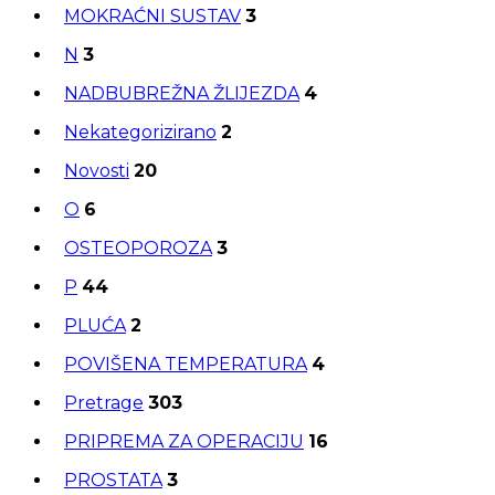
MOKRAĆNI SUSTAV
3
N
3
NADBUBREŽNA ŽLIJEZDA
4
Nekategorizirano
2
Novosti
20
O
6
OSTEOPOROZA
3
P
44
PLUĆA
2
POVIŠENA TEMPERATURA
4
Pretrage
303
PRIPREMA ZA OPERACIJU
16
PROSTATA
3