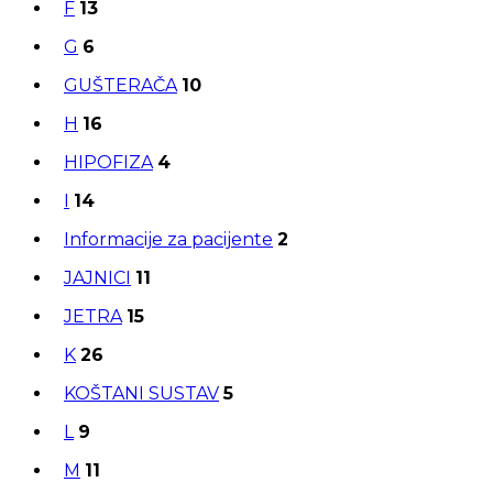
F
13
G
6
GUŠTERAČA
10
H
16
HIPOFIZA
4
I
14
Informacije za pacijente
2
JAJNICI
11
JETRA
15
K
26
KOŠTANI SUSTAV
5
L
9
M
11