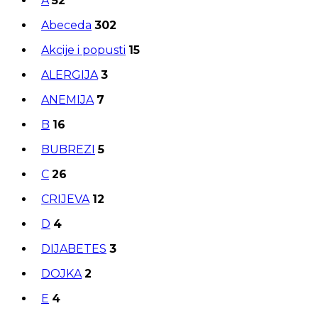
A
52
Abeceda
302
Akcije i popusti
15
ALERGIJA
3
ANEMIJA
7
B
16
BUBREZI
5
C
26
CRIJEVA
12
D
4
DIJABETES
3
DOJKA
2
E
4