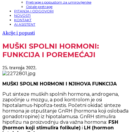
Pretrage s popustom za umirovljenike
Ostale pretrage
PITANJA I ODGOVORI
NOVOSTI
KONTAKT
AI ASISTENT
Akcije i popusti
MUŠKI SPOLNI HORMONI:
FUNKCIJA I POREMEĆAJI
25. travnja 2022.
MUŠKI SPOLNI HORMONI I NJIHOVA FUNKCIJA
Put sinteze muških spolnih hormona, androgena,
započinje u mozgu, a pod kontrolom je osi
hipotalamus-hipofiza-testis. Početni okidač sinteze
hormona je otpuštanje GnRH (hormona koji oslobađa
gonadotropine) iz hipotalamusa. GnRH stimulira
hipofizu na proizvodnju dva važna hormona:
FSH
(hormon koji stimulira folikule)
i
LH (hormon