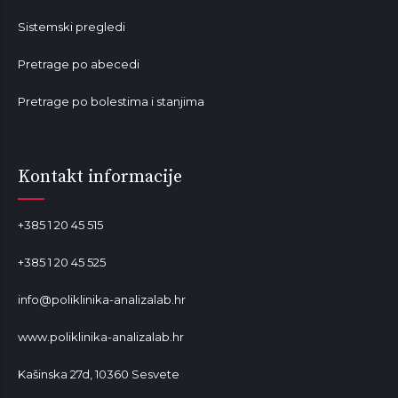
Sistemski pregledi
Pretrage po abecedi
Pretrage po bolestima i stanjima
Mala od lavande
Kontakt informacije
+385 1 20 45 515
+385 1 20 45 525
info@poliklinika-analizalab.hr
www.poliklinika-analizalab.hr
Kašinska 27d, 10360 Sesvete