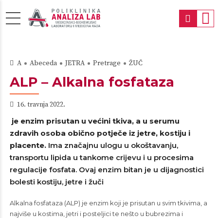
A
Abeceda
JETRA
Pretrage
ŽUČ
ALP – Alkalna fosfataza
16. travnja 2022.
je enzim prisutan u većini tkiva, a u serumu
zdravih osoba obično potječe iz jetre, kostiju i
placente.
Ima značajnu ulogu u okoštavanju,
transportu lipida u tankome crijevu i u procesima
regulacije fosfata. Ovaj enzim bitan je u dijagnostici
bolesti kostiju, jetre i žuči
Alkalna fosfataza (ALP) je enzim koji je prisutan u svim tkivima, a
najviše u kostima, jetri i posteljici te nešto u bubrezima i