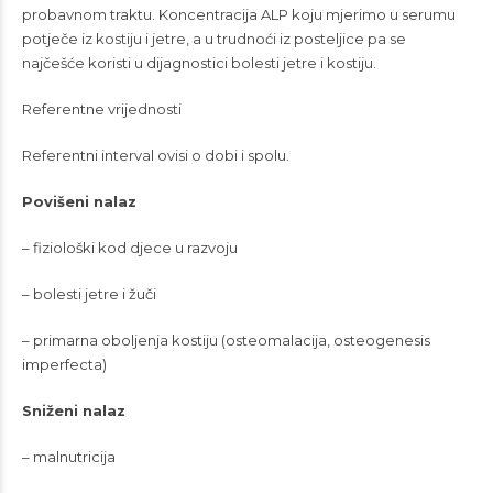
probavnom traktu. Koncentracija ALP koju mjerimo u serumu
potječe iz kostiju i jetre, a u trudnoći iz posteljice pa se
najčešće koristi u dijagnostici bolesti jetre i kostiju.
Referentne vrijednosti
Referentni interval ovisi o dobi i spolu.
Povišeni nalaz
– fiziološki kod djece u razvoju
– bolesti jetre i žuči
– primarna oboljenja kostiju (osteomalacija, osteogenesis
imperfecta)
Sniženi nalaz
– malnutricija