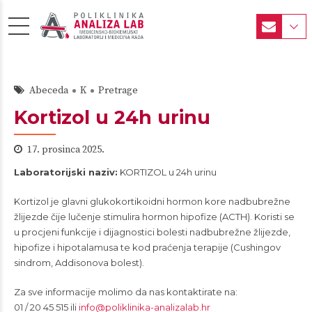
Abeceda
K
Pretrage
Kortizol u 24h urinu
17. prosinca 2025.
Laboratorijski naziv:
KORTIZOL u 24h urinu
Kortizol je glavni glukokortikoidni hormon kore nadbubrežne
žlijezde čije lučenje stimulira hormon hipofize (ACTH). Koristi se
u procjeni funkcije i dijagnostici bolesti nadbubrežne žlijezde,
hipofize i hipotalamusa te kod praćenja terapije (Cushingov
sindrom, Addisonova bolest).
Za sve informacije molimo da nas kontaktirate na:
01 / 20 45 515 ili
info@poliklinika-analizalab.hr