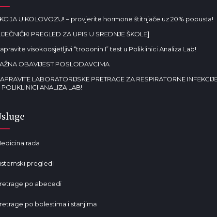
KCIJA U KOLOVOZU! – provjerite hormone štitnjače uz 20% popusta!
LIJEČNIČKI PREGLED ZA UPIS U SREDNJE ŠKOLE]
apravite visokoosjetljivi “troponin I” test u Poliklinici Analiza Lab!
AŽNA OBAVIJEST POSLODAVCIMA
APRAVITE LABORATORIJSKE PRETRAGE ZA RESPIRATORNE INFEKCIJ
 POLIKLINICI ANALIZA LAB!
Usluge
edicina rada
istemski pregledi
retrage po abecedi
retrage po bolestima i stanjima