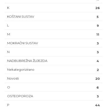
K
26
KOŠTANI SUSTAV
5
L
9
M
11
MOKRAĆNI SUSTAV
3
N
3
NADBUBREŽNA ŽLIJEZDA
4
Nekategorizirano
2
Novosti
20
O
6
OSTEOPOROZA
3
P
44