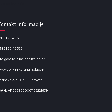
ala od lavande
ontakt informacije
385 1 20 45 515
385 1 20 45 525
nfo@poliklinika-analizalab.hr
ww.poliklinika-analizalab.hr
ašinska 27d, 10360 Sesvete
BAN:
HR6023600001102221639