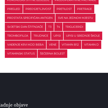
POREMEĆAJI ŠTITNE ŽLIJEZDE
PREDOPERATIVNE PRETRAGE
PREGLED
PREOSJETLJIVOST
PRETILOST
PRETRAGE
PROSTATA SPECIFIČAN ANTIGEN
SVE NA JEDNOM MJESTU
SVJETSKI DAN ŠTITNJAČE
T3
T4
TRIGLICERIDI
TROMBOFILIJA
TRUDNICE
UPISI
UPISI U SREDNJE ŠKOLE
VAĐENJE KRVI KOD BEBA
VENE
VITAMIN B12
VITAMIN D
VITAMINSKI STATUS
ŠEĆERNA BOLEST
adnje objave