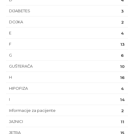
4
DIJABETES
3
DOJKA
2
E
4
F
13
G
6
GUŠTERAČA
10
H
16
HIPOFIZA
4
I
14
Informacije za pacijente
2
JAJNICI
11
JETRA
15