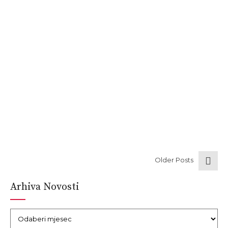
Muškarci i žene: negativno
Pozitivan nalaz:
– trenutna ili prošla infekcija s H.Pylori
Čekanje nalaza:
Nalaz je gotov isti dan.
CONTINUE READING
Older Posts
Arhiva Novosti