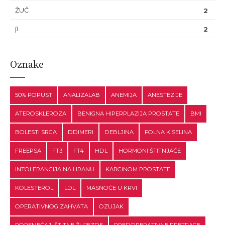
ŽUČ
2
β
2
Oznake
50% POPUST
ANALIZALAB
ANEMIJA
ANESTEZIJE
ATEROSKLEROZA
BENIGNA HIPERPLAZIJA PROSTATE
BMI
BOLESTI SRCA
DDIMERI
DEBLJINA
FOLNA KISELINA
FREEPSA
FT3
FT4
HDL
HORMONI ŠTITNJAČE
INTOLERANCIJA NA HRANU
KARCINOM PROSTATE
KOLESTEROL
LDL
MASNOĆE U KRVI
OPERATIVNOG ZAHVATA
OZUJAK