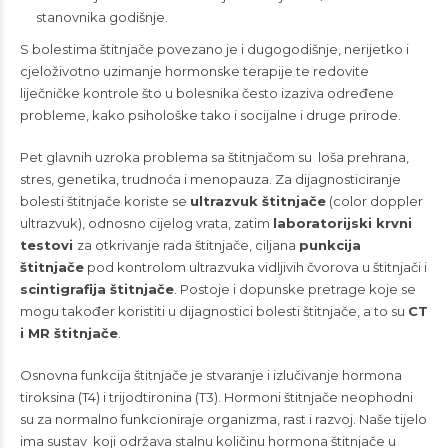
stanovnika godišnje.
S bolestima štitnjače povezano je i dugogodišnje, nerijetko i
cjeloživotno uzimanje hormonske terapije te redovite
liječničke kontrole što u bolesnika često izaziva određene
probleme, kako psihološke tako i socijalne i druge prirode.
Pet glavnih uzroka problema sa štitnjačom su loša prehrana,
stres, genetika, trudnoća i menopauza. Za dijagnosticiranje
bolesti štitnjače koriste se
ultrazvuk štitnjače
(color doppler
ultrazvuk), odnosno cijelog vrata, zatim
laboratorijski krvni
testovi
za otkrivanje rada štitnjače, ciljana
punkcija
štitnjače
pod kontrolom ultrazvuka vidljivih čvorova u štitnjači i
scintigrafija štitnjače
. Postoje i dopunske pretrage koje se
mogu također koristiti u dijagnostici bolesti štitnjače, a to su
CT
i MR štitnjače
.
Osnovna funkcija štitnjače je stvaranje i izlučivanje hormona
tiroksina (T4) i trijodtironina (T3). Hormoni štitnjače neophodni
su za normalno funkcioniraje organizma, rast i razvoj. Naše tijelo
ima sustav koji održava stalnu količinu hormona štitnjače u