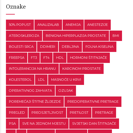
Oznake
50% POPUST
ANALIZALAB
ANEMIJA
ANESTEZIJE
ATEROSKLEROZA
BENIGNA HIPERPLAZIJA PROSTATE
BMI
BOLESTI SRCA
DDIMERI
DEBLJINA
FOLNA KISELINA
FREEPSA
FT3
FT4
HDL
HORMONI ŠTITNJAČE
INTOLERANCIJA NA HRANU
KARCINOM PROSTATE
KOLESTEROL
LDL
MASNOĆE U KRVI
OPERATIVNOG ZAHVATA
OZUJAK
POREMEĆAJI ŠTITNE ŽLIJEZDE
PREDOPERATIVNE PRETRAGE
PREGLED
PREOSJETLJIVOST
PRETILOST
PRETRAGE
PSA
SVE NA JEDNOM MJESTU
SVJETSKI DAN ŠTITNJAČE