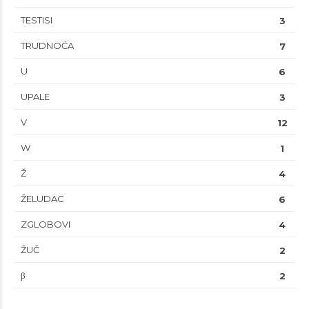
TESTISI
3
TRUDNOĆA
7
U
6
UPALE
3
V
12
W
1
Ž
4
ŽELUDAC
6
ZGLOBOVI
4
ŽUČ
2
β
2