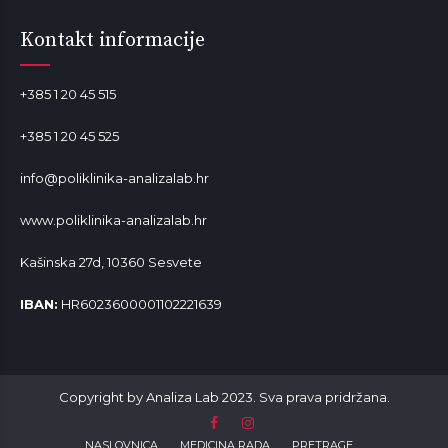
Kontakt informacije
+385 1 20 45 515
+385 1 20 45 525
info@poliklinika-analizalab.hr
www.poliklinika-analizalab.hr
Kašinska 27d, 10360 Sesvete
IBAN:
HR6023600001102221639
Copyright by Analiza Lab 2023. Sva prava pridržana.
NASLOVNICA
MEDICINA RADA
PRETRAGE