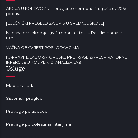
AKCIJA U KOLOVOZU! – provjerite hormone štitnjače uz 20%
popusta!
[LIJEČNIČKI PREGLED ZA UPIS U SREDNJE ŠKOLE]
Napravite visokoosjetljivi “troponin I” test u Poliklinici Analiza
Lab!
VAŽNA OBAVIJEST POSLODAVCIMA
NAPRAVITE LABORATORIJSKE PRETRAGE ZA RESPIRATORNE
INFEKCIJE U POLIKLINICI ANALIZA LAB!
Usluge
Medicina rada
Sistemski pregledi
Pretrage po abecedi
Pretrage po bolestima i stanjima
Mala od lavande