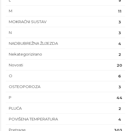
L
9
M
11
MOKRAĆNI SUSTAV
3
N
3
NADBUBREŽNA ŽLIJEZDA
4
Nekategorizirano
2
Novosti
20
O
6
OSTEOPOROZA
3
P
44
PLUĆA
2
POVIŠENA TEMPERATURA
4
Pretrage
303