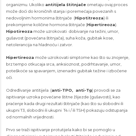
organizmu. Ukoliko
antitijela štitnjače
ometaju ovaj proces
može doći do kroničnih stanja i poremećaja povezanih s
nedovoljnim hormonima štitnjače (
Hipotitreoza
) ili
prekomjerne količine hormona štitnjače (
Hipertireoza
).
Hipotireoza
može uzrokovati dobivanje na težini, umor,
gušavost (povećana štitnjača), suha koža, gubitak kose,
netolerancija na hladnoću i zatvor.
Hipertireoza
može uzrokovati simptome kao što su znojenje,
brz tempo otkucaja srca, anksioznost, podrhtavanje, umor,
poteškoće sa spavanjem, iznenadni gubitak težine i izbočene
oči.
Određivanje antitijela (
anti-TPO, anti-Tg
) provodi se za
ispitivanje uzroka povećane štitne žlijezde (gušavosti), kao
praćenje kada drugi rezultati štitnjače (kao što su slobodni ili
ukupni T3, slobodni ili ukupni T4 i / ili TSH) pokazuju odstupanja
od normalnih vrijednosti.
Prvo se traži ispitivanje protutijela kako bi se pomoglo u