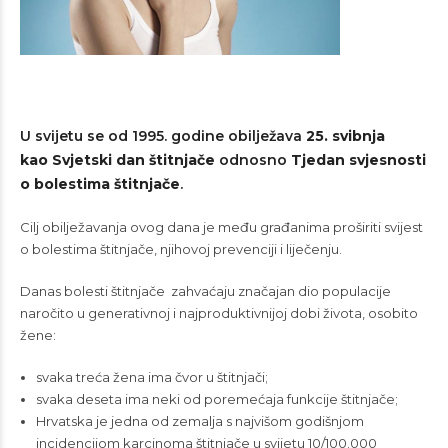
U svijetu se od 1995. godine obilježava
25. svibnja
kao
Svjetski dan štitnjače
odnosno
Tjedan svjesnosti
o bolestima štitnjače
.
Cilj obilježavanja ovog dana je među građanima proširiti svijest
o bolestima štitnjače, njihovoj prevenciji i liječenju.
Danas bolesti štitnjače zahvaćaju značajan dio populacije
naročito u generativnoj i najproduktivnijoj dobi života, osobito
žene:
svaka treća žena ima čvor u štitnjači;
svaka deseta ima neki od poremećaja funkcije štitnjače;
Hrvatska je jedna od zemalja s najvišom godišnjom
incidencijom karcinoma štitnjače u svijetu 10/100.000