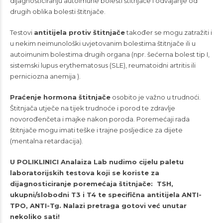
dijagnosticiranju autoimune bolesti štitnjače i odvajanje od
drugih oblika bolesti štitnjače.
Testovi
antitijela protiv štitnjače
također se mogu zatražiti i
u nekim neimunološki uvjetovanim bolestima štitnjače ili u
autoimunim bolestima drugih organa (npr. šećerna bolest tip I,
sistemski lupus erythematosus (SLE), reumatoidni artritis ili
perniciozna anemija ).
Praćenje hormona štitnjače
osobito je važno u trudnoći.
Štitnjača utječe na tijek trudnoće i porod te zdravlje
novorođenčeta i majke nakon poroda. Poremećaji rada
štitnjače mogu imati teške i trajne posljedice za dijete
(mentalna retardacija).
U POLIKLINICI Analaiza Lab nudimo cijelu paletu
laboratorijskih testova koji se koriste za
dijagnosticiranje poremećaja štitnjače: TSH,
ukupni/slobodni T3 i T4 te specifična antitijela ANTI-
TPO, ANTI-Tg. Nalazi pretraga gotovi već unutar
nekoliko sati!