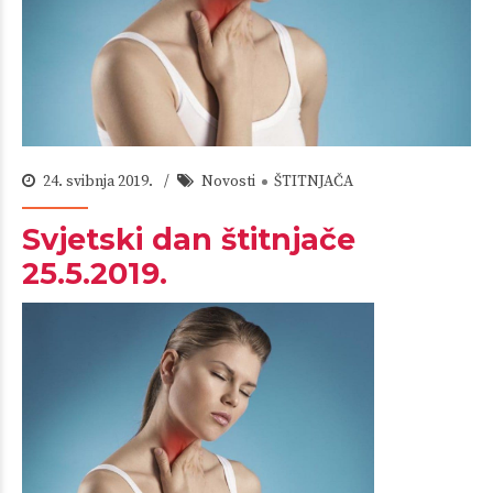
24. svibnja 2019.
Novosti
ŠTITNJAČA
Svjetski dan štitnjače
25.5.2019.