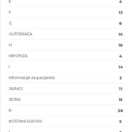
E
4
F
13
G
6
GUŠTERAČA
10
H
16
HIPOFIZA
4
I
14
Informacije za pacijente
2
JAJNICI
11
JETRA
15
K
26
KOŠTANI SUSTAV
5