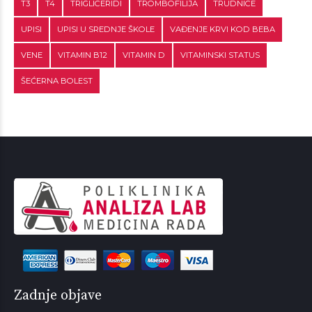
T3
T4
TRIGLICERIDI
TROMBOFILIJA
TRUDNICE
UPISI
UPISI U SREDNJE ŠKOLE
VAĐENJE KRVI KOD BEBA
VENE
VITAMIN B12
VITAMIN D
VITAMINSKI STATUS
ŠEĆERNA BOLEST
Zadnje objave