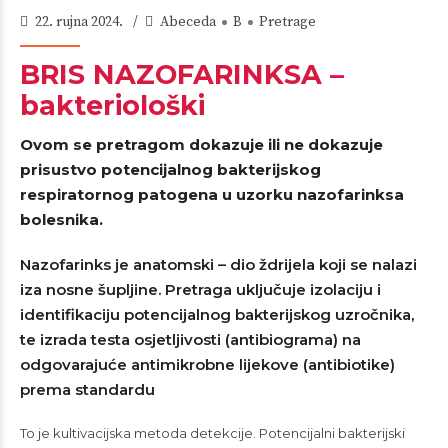
22. rujna 2024.
Abeceda
B
Pretrage
BRIS NAZOFARINKSA –
bakteriološki
Ovom se pretragom dokazuje ili ne dokazuje
prisustvo potencijalnog bakterijskog
respiratornog patogena u uzorku nazofarinksa
bolesnika.
Nazofarinks je anatomski – dio ždrijela koji se nalazi
iza nosne šupljine. Pretraga uključuje izolaciju i
identifikaciju potencijalnog bakterijskog uzročnika,
te izrada testa osjetljivosti (antibiograma) na
odgovarajuće antimikrobne lijekove (antibiotike)
prema standardu
To je kultivacijska metoda detekcije. Potencijalni bakterijski