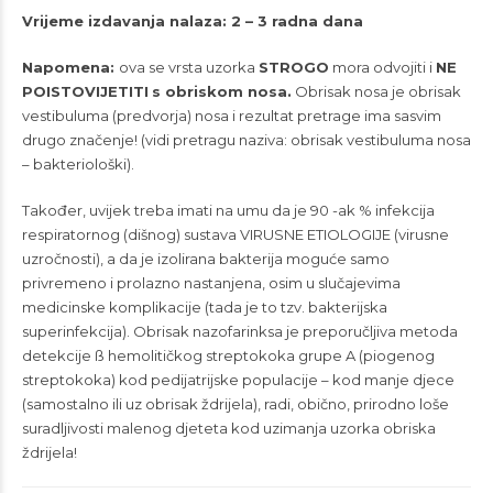
Vrijeme izdavanja nalaza: 2 – 3 radna dana
Napomena:
ova se vrsta uzorka
STROGO
mora odvojiti i
NE
POISTOVIJETITI
s obriskom nosa.
Obrisak nosa je obrisak
vestibuluma (predvorja) nosa i rezultat pretrage ima sasvim
drugo značenje! (vidi pretragu naziva: obrisak vestibuluma nosa
– bakteriološki).
Također, uvijek treba imati na umu da je 90 -ak % infekcija
respiratornog (dišnog) sustava VIRUSNE ETIOLOGIJE (virusne
uzročnosti), a da je izolirana bakterija moguće samo
privremeno i prolazno nastanjena, osim u slučajevima
medicinske komplikacije (tada je to tzv. bakterijska
superinfekcija). Obrisak nazofarinksa je preporučljiva metoda
detekcije ß hemolitičkog streptokoka grupe A (piogenog
streptokoka) kod pedijatrijske populacije – kod manje djece
(samostalno ili uz obrisak ždrijela), radi, obično, prirodno loše
suradljivosti malenog djeteta kod uzimanja uzorka obriska
ždrijela!