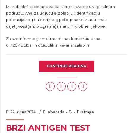
Mikrobiološka obrada za bakterije i kvasce u vaginalnom
području. Analiza uključuje izolaciju i identifikaciju
potencijalnog bakterijskog patogena te izradu testa
osjetljivosti (antibiograma) na antimikrobne lijekove.
Za sve informacije molimo da nas kontaktirate na:
01 / 20 45 515 ili
info@poliklinika-analizalab.hr
CONTINUE READING
22. rujna 2024.
Abeceda
B
Pretrage
BRZI ANTIGEN TEST