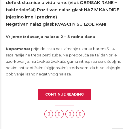
defekt sluznice u vidu rane. (vidi: OBRISAK RANE –
bakteriološki) Pozitivan nalaz glasi: NAZIV KANDIDE
(njezino ime i prezime)
Negativan nalaz glasi: KVASCI NISU IZOLIRANI
Vrijeme izdavanja nalaza: 2 – 3 radna dana
Napomena:
prije dolaska na uzimanje uzorka barem 3 – 4
sata ranije ne treba prati zube. Ne preporuča se taj dan prije
uzorkovanja, niti žvakati žvakaču gumu niti ispirati usnu šupljinu
nekim antiseptičkim (higijenskim) sredstvom, da bi se izbjeglo
dobivanje lažno negativnog nalaza.
CONTINUE READING