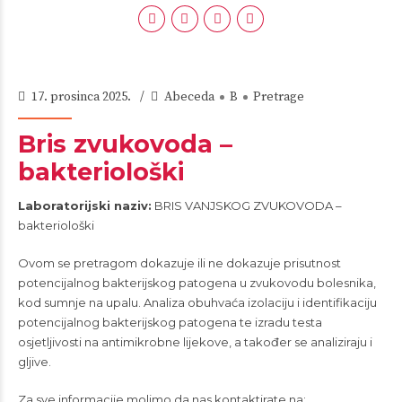
17. prosinca 2025.
Abeceda
B
Pretrage
Bris zvukovoda –
bakteriološki
Laboratorijski naziv:
BRIS VANJSKOG ZVUKOVODA –
bakteriološki
Ovom se pretragom dokazuje ili ne dokazuje prisutnost
potencijalnog bakterijskog patogena u zvukovodu bolesnika,
kod sumnje na upalu. Analiza obuhvaća izolaciju i identifikaciju
potencijalnog bakterijskog patogena te izradu testa
osjetljivosti na antimikrobne lijekove, a također se analiziraju i
gljive.
Za sve informacije molimo da nas kontaktirate na: