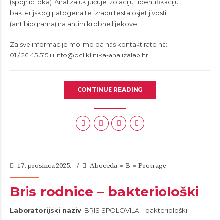
(spojnici oka). Analiza uključuje izolaciju i identifikaciju
bakterijskog patogena te izradu testa osjetljivosti
(antibiograma) na antimikrobne lijekove.
Za sve informacije molimo da nas kontaktirate na:
01 / 20 45 515 ili
info@poliklinika-analizalab.hr
CONTINUE READING
17. prosinca 2025.
Abeceda
B
Pretrage
Bris rodnice – bakteriološki
Laboratorijski naziv:
BRIS SPOLOVILA – bakteriološki