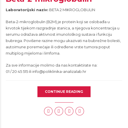
Laboratorijski naziv:
BETA 2 MIKROGLOBULIN
Beta-2-mikroglobulin (B2M) je protein koji se oslobađa u
krvotok tijekom razgradnje stanica, a njegova koncentracija u
serumu odražava aktivnost imunološkog sustava i funkciju
bubrega. Povišene razine mogu ukazivati na bubrežne bolesti,
autoimune poremećaje ili određene vrste tumora poput
multiplog mijeloma i limfoma.
Za sve informacije molimo da nas kontaktirate na:
01 / 20 45 515 ili
info@poliklinika-analizalab.hr
CONTINUE READING