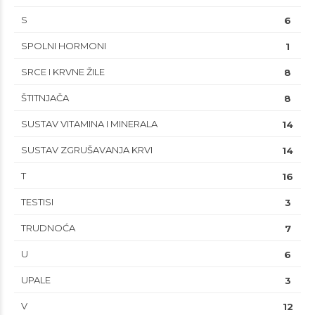
S
6
SPOLNI HORMONI
1
SRCE I KRVNE ŽILE
8
ŠTITNJAČA
8
SUSTAV VITAMINA I MINERALA
14
SUSTAV ZGRUŠAVANJA KRVI
14
T
16
TESTISI
3
TRUDNOĆA
7
U
6
UPALE
3
V
12