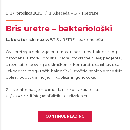
17. prosinca 2025.
Abeceda
B
Pretrage
Bris uretre – bakteriološki
Laboratorijski naziv:
BRIS URETRE – bakteriološki
Ova pretraga dokazuje prisutnost ili odsutnost bakterijskog
patogena u uzorku obriska uretre (mokraćne cijevi) pacijenta,
a rezultat se povezuje s kliničkom slikom uretritisa i/ili cistitisa.
Također se mogu tražiti bakterijski uzročnici spolno prenosivih
bolesti poput klamidije, mikoplazmi i gonokoka.
Za sve informacije molimo da nas kontaktirate na:
01 / 20 45 515 ili
info@poliklinika-analizalab.hr
CONTINUE READING