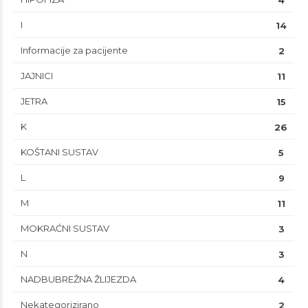
4
I
14
Informacije za pacijente
2
JAJNICI
11
JETRA
15
K
26
KOŠTANI SUSTAV
5
L
9
M
11
MOKRAĆNI SUSTAV
3
N
3
NADBUBREŽNA ŽLIJEZDA
4
Nekategorizirano
2