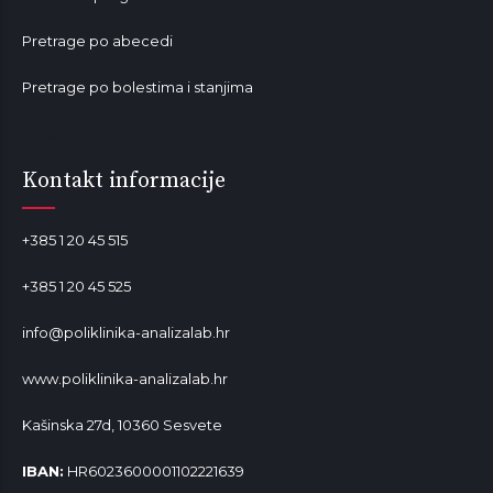
Pretrage po abecedi
Pretrage po bolestima i stanjima
Mala od lavande
Kontakt informacije
+385 1 20 45 515
+385 1 20 45 525
info@poliklinika-analizalab.hr
www.poliklinika-analizalab.hr
Kašinska 27d, 10360 Sesvete
IBAN:
HR6023600001102221639