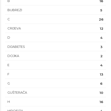
B
16
BUBREZI
5
C
26
CRIJEVA
12
D
4
DIJABETES
3
DOJKA
2
E
4
F
13
G
6
GUŠTERAČA
10
H
16
HIPOFIZA