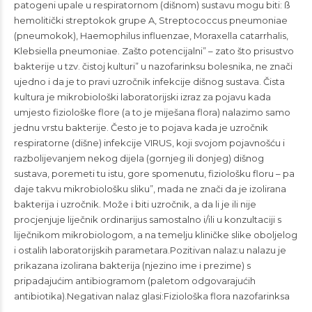
patogeni upale u respiratornom (dišnom) sustavu mogu biti: ß
hemolitički streptokok grupe A, Streptococcus pneumoniae
(pneumokok), Haemophilus influenzae, Moraxella catarrhalis,
Klebsiella pneumoniae. Zašto potencijalni” – zato što prisustvo
bakterije u tzv. čistoj kulturi” u nazofarinksu bolesnika, ne znači
ujedno i da je to pravi uzročnik infekcije dišnog sustava. Čista
kultura je mikrobiološki laboratorijski izraz za pojavu kada
umjesto fiziološke flore (a to je miješana flora) nalazimo samo
jednu vrstu bakterije. Često je to pojava kada je uzročnik
respiratorne (dišne) infekcije VIRUS, koji svojom pojavnošću i
razbolijevanjem nekog dijela (gornjeg ili donjeg) dišnog
sustava, poremeti tu istu, gore spomenutu, fiziološku floru – pa
daje takvu mikrobiološku sliku”, mada ne znači da je izolirana
bakterija i uzročnik. Može i biti uzročnik, a da li je ili nije
procjenjuje liječnik ordinarijus samostalno i/ili u konzultaciji s
liječnikom mikrobiologom, a na temelju kliničke slike oboljelog
i ostalih laboratorijskih parametara.Pozitivan nalaz:u nalazu je
prikazana izolirana bakterija (njezino ime i prezime) s
pripadajućim antibiogramom (paletom odgovarajućih
antibiotika).Negativan nalaz glasi:Fiziološka flora nazofarinksa