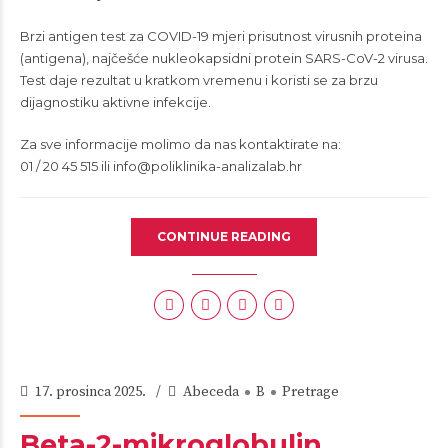
Brzi antigen test za COVID-19 mjeri prisutnost virusnih proteina
(antigena), najčešće nukleokapsidni protein SARS-CoV-2 virusa.
Test daje rezultat u kratkom vremenu i koristi se za brzu
dijagnostiku aktivne infekcije.
Za sve informacije molimo da nas kontaktirate na:
01 / 20 45 515 ili
info@poliklinika-analizalab.hr
CONTINUE READING
17. prosinca 2025.
Abeceda
B
Pretrage
Beta-2-mikroglobulin