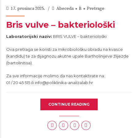
17. prosinca 2025.
Abeceda
B
Pretrage
Bris vulve – bakteriološki
Laboratorijski naziv:
BRIS VULVE – bakteriološki
Ova pretraga se koristi za mikrobiološku obradu na kvasce
(kandidu) te za dijagnozu akutne upale Bartholinijeve žlijezde
(bartolinitisa).
Za sve informacije molimo da nas kontaktirate na:
01 / 20 45 515 ili
info@poliklinika-analizalab.hr
CONTINUE READING