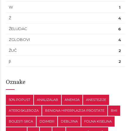
W
1
Ž
4
ŽELUDAC
6
ZGLOBOVI
4
ŽUČ
2
β
2
Oznake
50% POPUST
ANALIZALAB
ANEMIJA
ANESTEZIJE
ATEROSKLEROZA
BENIGNA HIPERPLAZIJA PROSTATE
BMI
BOLESTI SRCA
DDIMERI
DEBLJINA
FOLNA KISELINA