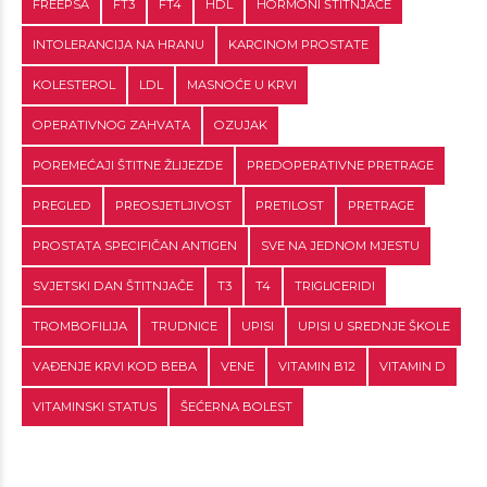
FREEPSA
FT3
FT4
HDL
HORMONI ŠTITNJAČE
INTOLERANCIJA NA HRANU
KARCINOM PROSTATE
KOLESTEROL
LDL
MASNOĆE U KRVI
OPERATIVNOG ZAHVATA
OZUJAK
POREMEĆAJI ŠTITNE ŽLIJEZDE
PREDOPERATIVNE PRETRAGE
PREGLED
PREOSJETLJIVOST
PRETILOST
PRETRAGE
PROSTATA SPECIFIČAN ANTIGEN
SVE NA JEDNOM MJESTU
SVJETSKI DAN ŠTITNJAČE
T3
T4
TRIGLICERIDI
TROMBOFILIJA
TRUDNICE
UPISI
UPISI U SREDNJE ŠKOLE
VAĐENJE KRVI KOD BEBA
VENE
VITAMIN B12
VITAMIN D
VITAMINSKI STATUS
ŠEĆERNA BOLEST