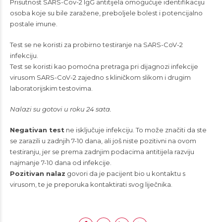
Prisutnost SARS-Cov-2 IgG antitijela omogućuje identifikaciju
osoba koje su bile zaražene, preboljele bolest i potencijalno
postale imune.
Test se ne koristi za probirno testiranje na SARS-CoV-2
infekciju.
Test se koristi kao pomoćna pretraga pri dijagnozi infekcije
virusom SARS-CoV-2 zajedno s kliničkom slikom i drugim
laboratorijskim testovima.
Nalazi su gotovi u roku 24 sata.
Negativan test
ne isključuje infekciju. To može značiti da ste
se zarazili u zadnjih 7-10 dana, ali još niste pozitivni na ovom
testiranju, jer se prema zadnjim podacima antitijela razviju
najmanje 7-10 dana od infekcije.
Pozitivan nalaz
govori da je pacijent bio u kontaktu s
virusom, te je preporuka kontaktirati svog liječnika.