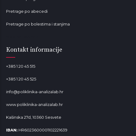
Pretrage po abecedi
Pretrage po bolestima i stanjima
Mala od lavande
Kontakt informacije
+385 1 20 45 515
+385 1 20 45 525
info@poliklinika-analizalab.hr
www.poliklinika-analizalab.hr
Kašinska 27d, 10360 Sesvete
IBAN:
HR6023600001102221639