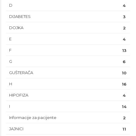
D
4
DIJABETES
3
DOJKA
2
E
4
F
13
G
6
GUŠTERAČA
10
H
16
HIPOFIZA
4
I
14
Informacije za pacijente
2
JAJNICI
11