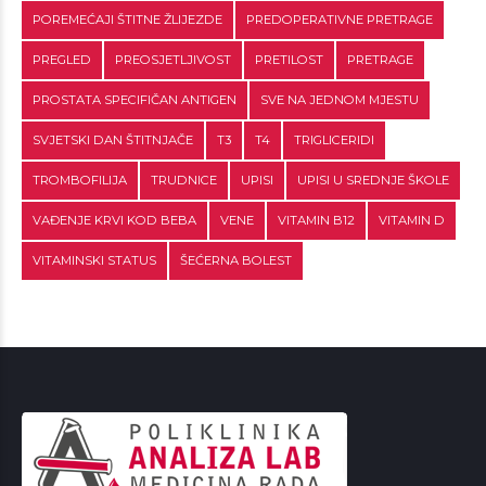
POREMEĆAJI ŠTITNE ŽLIJEZDE
PREDOPERATIVNE PRETRAGE
PREGLED
PREOSJETLJIVOST
PRETILOST
PRETRAGE
PROSTATA SPECIFIČAN ANTIGEN
SVE NA JEDNOM MJESTU
SVJETSKI DAN ŠTITNJAČE
T3
T4
TRIGLICERIDI
TROMBOFILIJA
TRUDNICE
UPISI
UPISI U SREDNJE ŠKOLE
VAĐENJE KRVI KOD BEBA
VENE
VITAMIN B12
VITAMIN D
VITAMINSKI STATUS
ŠEĆERNA BOLEST