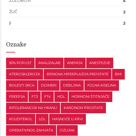
ZGLOBOVI
4
ŽUČ
2
β
2
Oznake
50% POPUST
ANALIZALAB
ANEMIJA
ANESTEZIJE
ATEROSKLEROZA
BENIGNA HIPERPLAZIJA PROSTATE
BMI
BOLESTI SRCA
DDIMERI
DEBLJINA
FOLNA KISELINA
FREEPSA
FT3
FT4
HDL
HORMONI ŠTITNJAČE
INTOLERANCIJA NA HRANU
KARCINOM PROSTATE
KOLESTEROL
LDL
MASNOĆE U KRVI
OPERATIVNOG ZAHVATA
OZUJAK