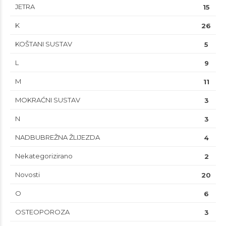
JETRA
15
K
26
KOŠTANI SUSTAV
5
L
9
M
11
MOKRAĆNI SUSTAV
3
N
3
NADBUBREŽNA ŽLIJEZDA
4
Nekategorizirano
2
Novosti
20
O
6
OSTEOPOROZA
3