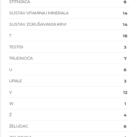
ŠTITNJAČA
8
SUSTAV VITAMINA I MINERALA
14
SUSTAV ZGRUŠAVANJA KRVI
14
T
16
TESTISI
3
TRUDNOĆA
7
U
6
UPALE
3
V
12
W
1
Ž
4
ŽELUDAC
6