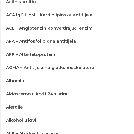
Acil – karnitin
ACA IgG i IgM – Kardiolipinska antitijela
ACE – Angiotenzin konvertirajući enzim
AFA – Antifosfolipidna antitijela
AFP – Alfa-fetoprotein
AGMA – Antitijela na glatku muskulaturu
Albumini
Aldosteron u krvi i 24h urinu
Alergije
Alkohol u krvi
ALP – Alkalna fosfataza