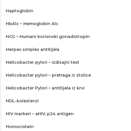
Haptoglobin
HbA1c – Hemoglobin A1c
HCG – Humani korionski gonadotropin
Herpex simplex antitijela
Helicobacter pylori – izdisajni test
Helicobacter pylori – pretraga iz stolice
Helicobacter Pylori – antitijela iz krvi
HDL-kolesterol
HIV markeri – aHIV, p24 antigen
Homocistein