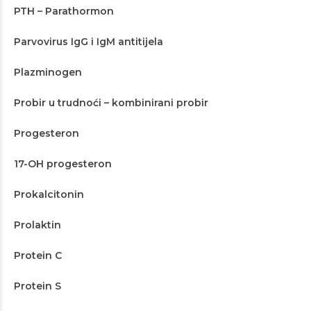
PTH – Parathormon
Parvovirus IgG i IgM antitijela
Plazminogen
Probir u trudnoći – kombinirani probir
Progesteron
17-OH progesteron
Prokalcitonin
Prolaktin
Protein C
Protein S