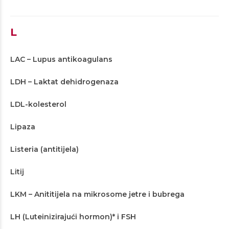
L
LAC – Lupus antikoagulans
LDH – Laktat dehidrogenaza
LDL-kolesterol
Lipaza
Listeria (antitijela)
Litij
LKM – Anititijela na mikrosome jetre i bubrega
LH (Luteinizirajući hormon)* i FSH