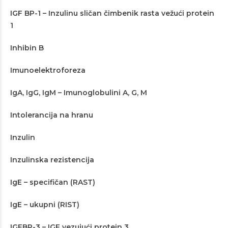
IGF BP-1 – Inzulinu sličan čimbenik rasta vežući protein
1
Inhibin B
Imunoelektroforeza
IgA, IgG, IgM – Imunoglobulini A, G, M
Intolerancija na hranu
Inzulin
Inzulinska rezistencija
IgE – specifičan (RAST)
IgE – ukupni (RIST)
IGFBP-3 – IGF vezujući protein 3