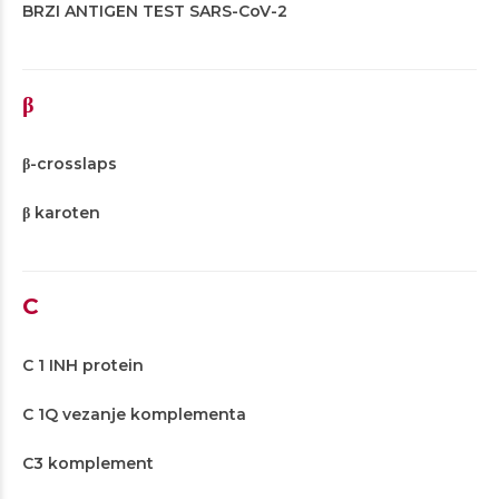
BRZI ANTIGEN TEST SARS-CoV-2
β
β-crosslaps
β karoten
C
C 1 INH protein
C 1Q vezanje komplementa
C3 komplement