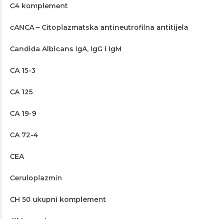
C4 komplement
cANCA – Citoplazmatska antineutrofilna antitijela
Candida Albicans IgA, IgG i IgM
CA 15-3
CA 125
CA 19-9
CA 72-4
CEA
Ceruloplazmin
CH 50 ukupni komplement