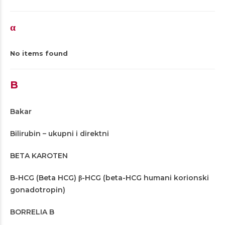
α
No items found
B
Bakar
Bilirubin – ukupni i direktni
BETA KAROTEN
B-HCG (Beta HCG) β-HCG (beta-HCG humani korionski
gonadotropin)
BORRELIA B