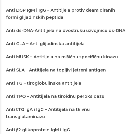
Anti DGP IgM i IgG – Antitijela protiv deamidiranih
formi glijadinskih peptida
Anti ds-DNA-Antitijela na dvostruku uzvojnicu ds-DNA
Anti GLA – Anti glijadinska antitijela
Anti MUSK – Antitijela na mišićnu specifičnu kinazu
Anti SLA – Antitijela na topljivi jetreni antigen
Anti TG – tiroglobulinska antitijela
Anti TPO – Antitijela na tiroidnu peroksidazu
Anti tTG IgA i IgG – Antitijela na tkivnu
transglutaminazu
Anti β2 glikoprotein IgM i IgG