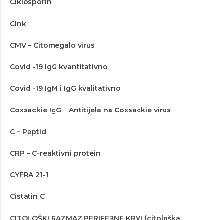
Ciklosporin
Cink
CMV – Citomegalo virus
Covid -19 IgG kvantitativno
Covid -19 IgM i IgG kvalitativno
Coxsackie IgG – Antitijela na Coxsackie virus
C – Peptid
CRP – C-reaktivni protein
CYFRA 21-1
Cistatin C
CITOLOŠKI RAZMAZ PERIFERNE KRVI (citološka