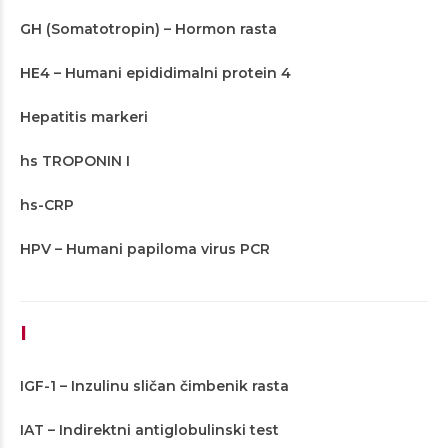
GH (Somatotropin) – Hormon rasta
HE4 – Humani epididimalni protein 4
Hepatitis markeri
hs TROPONIN I
hs-CRP
HPV – Humani papiloma virus PCR
I
IGF-1 – Inzulinu sličan čimbenik rasta
IAT – Indirektni antiglobulinski test